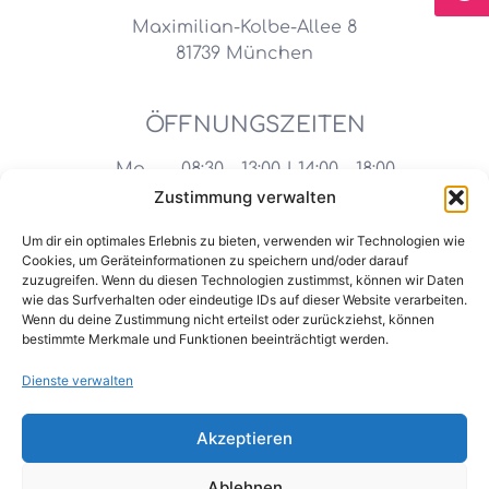
Maximilian-Kolbe-Allee 8
81739 München
ÖFFNUNGSZEITEN
Mo.
08:30 - 13:00 | 14:00 - 18:00
Zustimmung verwalten
Di.
08:30 - 13:00 | 14:00 - 18:00
Um dir ein optimales Erlebnis zu bieten, verwenden wir Technologien wie
Mi.
08:30 - 14:00
Cookies, um Geräteinformationen zu speichern und/oder darauf
Do.
08:30 - 13:00 | 14:00 - 18:00
zuzugreifen. Wenn du diesen Technologien zustimmst, können wir Daten
wie das Surfverhalten oder eindeutige IDs auf dieser Website verarbeiten.
Fr.
08:30 - 14:00
Wenn du deine Zustimmung nicht erteilst oder zurückziehst, können
bestimmte Merkmale und Funktionen beeinträchtigt werden.
Dienste verwalten
KONTAKT
Akzeptieren
Mail:
praxis@zahnarzt-begemeier.de
Tel:
089 – 637 27 27
Ablehnen