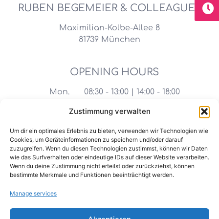
RUBEN BEGEMEIER & COLLEAGUES
Maximilian-Kolbe-Allee 8
81739 München
OPENING HOURS
Mon.
08:30 - 13:00 | 14:00 - 18:00
Tue.
08:30 - 13:00 | 14:00 - 18:00
Zustimmung verwalten
Wed.
08:30 - 14:00
Um dir ein optimales Erlebnis zu bieten, verwenden wir Technologien wie
Cookies, um Geräteinformationen zu speichern und/oder darauf
Thu.
08:30 - 13:00 | 14:00 - 18:00
zuzugreifen. Wenn du diesen Technologien zustimmst, können wir Daten
wie das Surfverhalten oder eindeutige IDs auf dieser Website verarbeiten.
Fri.
08:30 - 14:00
Wenn du deine Zustimmung nicht erteilst oder zurückziehst, können
bestimmte Merkmale und Funktionen beeinträchtigt werden.
CONTACT
Manage services
Mail:
praxis@zahnarzt-begemeier.de