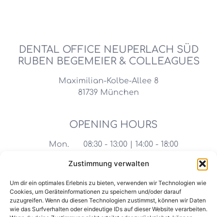
DENTAL OFFICE NEUPERLACH SÜD
RUBEN BEGEMEIER & COLLEAGUES
Maximilian-Kolbe-Allee 8
81739 München
OPENING HOURS
Mon.
08:30 - 13:00 | 14:00 - 18:00
Tue.
08:30 - 13:00 | 14:00 - 18:00
Zustimmung verwalten
Wed.
08:30 - 14:00
Um dir ein optimales Erlebnis zu bieten, verwenden wir Technologien wie
Cookies, um Geräteinformationen zu speichern und/oder darauf
Thu.
08:30 - 13:00 | 14:00 - 18:00
zuzugreifen. Wenn du diesen Technologien zustimmst, können wir Daten
wie das Surfverhalten oder eindeutige IDs auf dieser Website verarbeiten.
Fri.
08:30 - 14:00